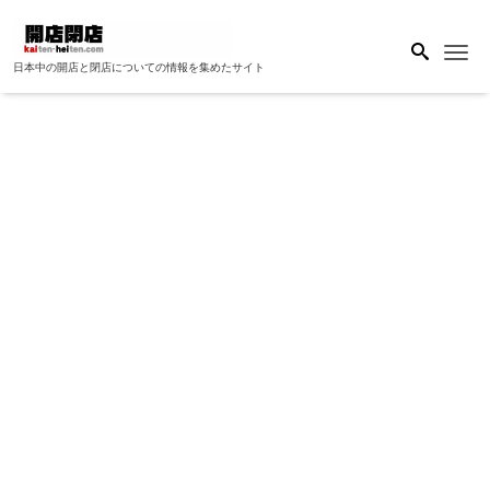
Me
日本中の開店と閉店についての情報を集めたサイト