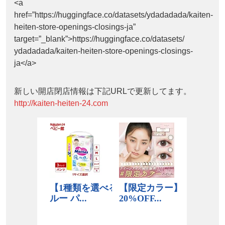
<a
href=”https://huggingface.co/datasets/ydadadada/kaiten-
heiten-store-openings-closings-ja”
target=”_blank”>https://huggingface.co/datasets/
ydadadada/kaiten-heiten-store-openings-closings-
ja</a>
新しい開店閉店情報は下記URLで更新してます。
http://kaiten-heiten-24.com