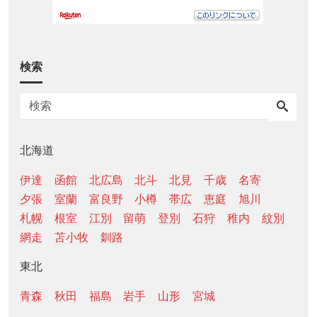
検索
北海道
伊達
函館
北広島
北斗
北見
千歳
名寄
夕張
室蘭
富良野
小樽
帯広
恵庭
旭川
札幌
根室
江別
留萌
登別
石狩
稚内
紋別
網走
苫小牧
釧路
東北
青森
秋田
福島
岩手
山形
宮城