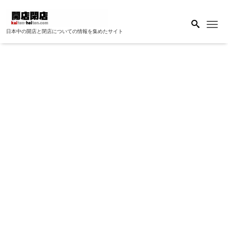
Me
日本中の開店と閉店についての情報を集めたサイト