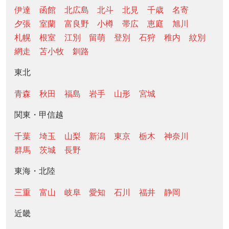
伊達
函館
北広島
北斗
北見
千歳
名寄
夕張
室蘭
富良野
小樽
帯広
恵庭
旭川
札幌
根室
江別
留萌
登別
石狩
稚内
紋別
網走
苫小牧
釧路
東北
青森
秋田
福島
岩手
山形
宮城
関東・甲信越
千葉
埼玉
山梨
新潟
東京
栃木
神奈川
群馬
茨城
長野
東海・北陸
三重
富山
岐阜
愛知
石川
福井
静岡
近畿