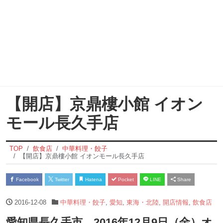
【開店】京鼎樓小館 イオン
モール長久手店
TOP
飲食店
中華料理・餃子
【開店】京鼎樓小館 イオンモール長久手店
Facebook
Twitter
Hatena
Pocket
LINE
Share
2016-12-08
中華料理・餃子
,
愛知
,
東海・北陸
,
開店情報
,
飲食店
愛知県長久手市 2016年12月9日（金）オ