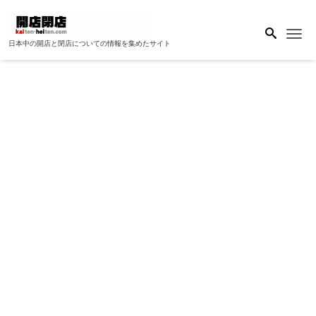
Me
日本中の開店と閉店についての情報を集めたサイト