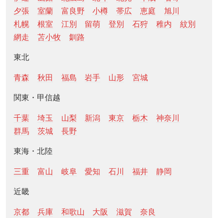
夕張
室蘭
富良野
小樽
帯広
恵庭
旭川
札幌
根室
江別
留萌
登別
石狩
稚内
紋別
網走
苫小牧
釧路
東北
青森
秋田
福島
岩手
山形
宮城
関東・甲信越
千葉
埼玉
山梨
新潟
東京
栃木
神奈川
群馬
茨城
長野
東海・北陸
三重
富山
岐阜
愛知
石川
福井
静岡
近畿
京都
兵庫
和歌山
大阪
滋賀
奈良