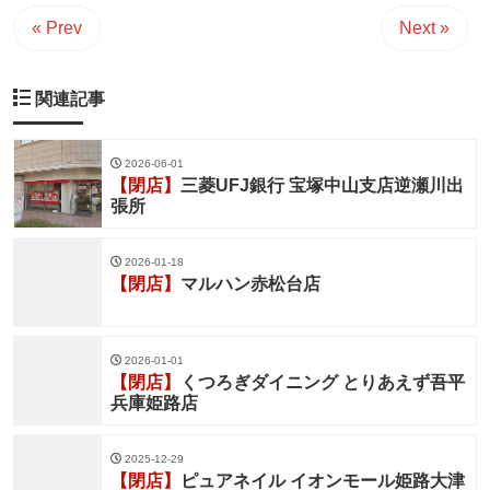
« Prev
Next »
関連記事
2026-06-01
【閉店】
三菱UFJ銀行 宝塚中山支店逆瀬川出
張所
2026-01-18
【閉店】
マルハン赤松台店
2026-01-01
【閉店】
くつろぎダイニング とりあえず吾平
兵庫姫路店
2025-12-29
【閉店】
ピュアネイル イオンモール姫路大津