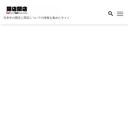
Me
日本中の開店と閉店についての情報を集めたサイト