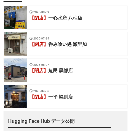
2026-08-09
【閉店】
一心水産 八柱店
2026-07-14
【閉店】
呑み喰い処 瀬里加
2026-06-07
【閉店】
魚民 黒部店
2026-04-06
【閉店】
一平 幌別店
Hugging Face Hub データ公開