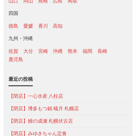
山口
岡山
島根
広島
鳥取
四国
徳島
愛媛
香川
高知
九州・沖縄
佐賀
大分
宮崎
沖縄
熊本
福岡
長崎
鹿児島
最近の投稿
【閉店】一心水産 八柱店
【閉店】博多もつ鍋 蟻月 札幌店
【閉店】鰻の成瀬 札幌伏古店
【閉店】みゆきちゃん定食