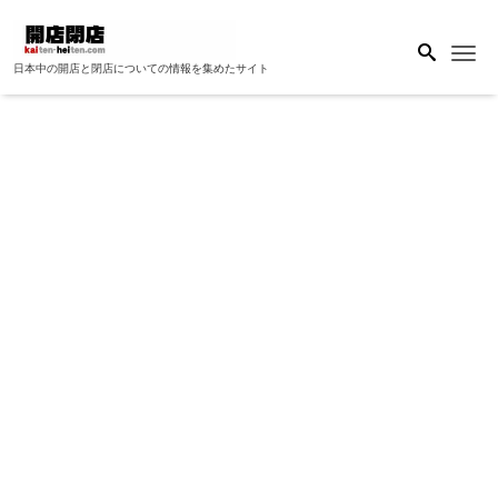
Me
日本中の開店と閉店についての情報を集めたサイト