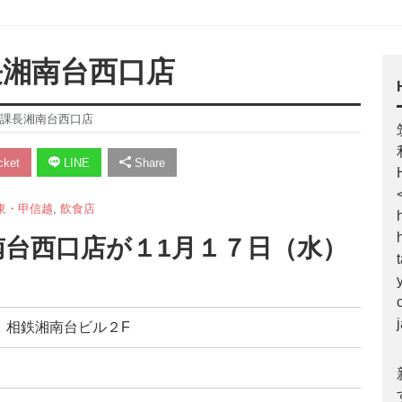
課長湘南台西口店
伊藤課長湘南台西口店
ket
LINE
Share
東・甲信越
,
飲食店
台西口店が１1月１７日（水）
 相鉄湘南台ビル２F