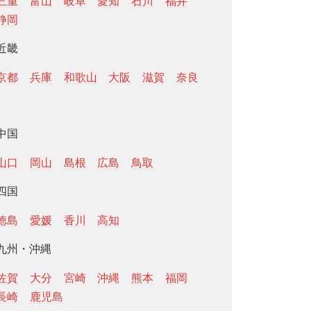
三重
富山
岐阜
愛知
石川
福井
静岡
近畿
京都
兵庫
和歌山
大阪
滋賀
奈良
中国
山口
岡山
島根
広島
鳥取
四国
徳島
愛媛
香川
高知
九州・沖縄
佐賀
大分
宮崎
沖縄
熊本
福岡
長崎
鹿児島