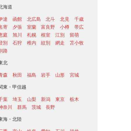
北海道
伊達
函館
北広島
北斗
北見
千歳
名寄
夕張
室蘭
富良野
小樽
帯広
恵庭
旭川
札幌
根室
江別
留萌
登別
石狩
稚内
紋別
網走
苫小牧
釧路
東北
青森
秋田
福島
岩手
山形
宮城
関東・甲信越
千葉
埼玉
山梨
新潟
東京
栃木
神奈川
群馬
茨城
長野
東海・北陸