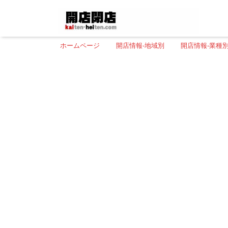
ホームページ
開店情報-地域別
開店情報-業種