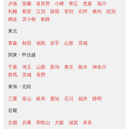
夕張
室蘭
富良野
小樽
帯広
恵庭
旭川
札幌
根室
江別
留萌
登別
石狩
稚内
紋別
網走
苫小牧
釧路
東北
青森
秋田
福島
岩手
山形
宮城
関東・甲信越
千葉
埼玉
山梨
新潟
東京
栃木
神奈川
群馬
茨城
長野
東海・北陸
三重
富山
岐阜
愛知
石川
福井
静岡
近畿
京都
兵庫
和歌山
大阪
滋賀
奈良