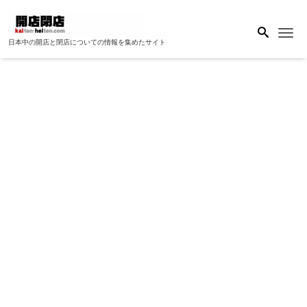
Me
日本中の開店と閉店についての情報を集めたサイト