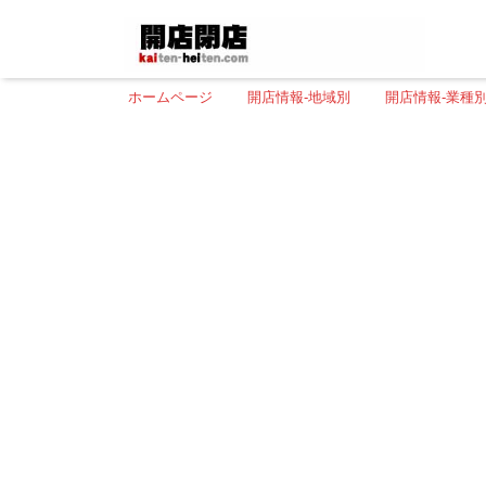
ホームページ
開店情報-地域別
開店情報-業種