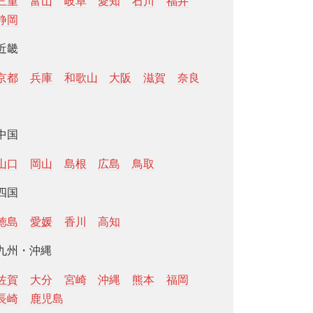
三重
富山
岐阜
愛知
石川
福井
静岡
近畿
京都
兵庫
和歌山
大阪
滋賀
奈良
中国
山口
岡山
島根
広島
鳥取
四国
徳島
愛媛
香川
高知
九州・沖縄
佐賀
大分
宮崎
沖縄
熊本
福岡
長崎
鹿児島