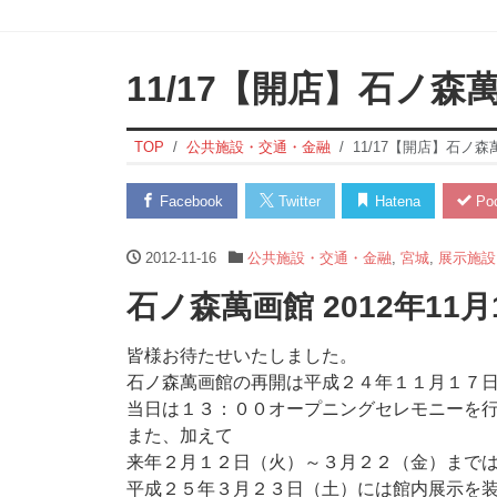
11/17【開店】石ノ森
TOP
公共施設・交通・金融
11/17【開店】石ノ森
Facebook
Twitter
Hatena
Poc
2012-11-16
公共施設・交通・金融
,
宮城
,
展示施設
石ノ森萬画館 2012年11
皆様お待たせいたしました。
石ノ森萬画館の再開は平成２４年１１月１７
当日は１３：００オープニングセレモニーを
また、加えて
来年２月１２日（火）～３月２２（金）まで
平成２５年３月２３日（土）には館内展示を