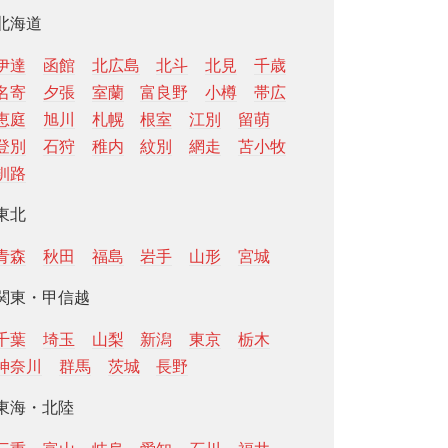
北海道
伊達
函館
北広島
北斗
北見
千歳
名寄
夕張
室蘭
富良野
小樽
帯広
恵庭
旭川
札幌
根室
江別
留萌
登別
石狩
稚内
紋別
網走
苫小牧
釧路
東北
青森
秋田
福島
岩手
山形
宮城
関東・甲信越
千葉
埼玉
山梨
新潟
東京
栃木
神奈川
群馬
茨城
長野
東海・北陸