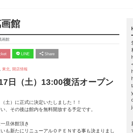
萬画館
萬画館
ket
LINE
Share
,
東北
,
開店情報
月17日（土）13:00復活オープン
日（土）に正式に決定いたしました！！
行い、その後は館内を無料開放する予定です。
は一旦休館頂き
装いも新たにリニューアルＯＰＥＮする事も決まりまし