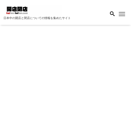
Me
日本中の開店と閉店についての情報を集めたサイト