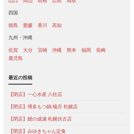
山口
岡山
島根
広島
鳥取
四国
徳島
愛媛
香川
高知
九州・沖縄
佐賀
大分
宮崎
沖縄
熊本
福岡
長崎
鹿児島
最近の投稿
【閉店】一心水産 八柱店
【閉店】博多もつ鍋 蟻月 札幌店
【閉店】鰻の成瀬 札幌伏古店
【閉店】みゆきちゃん定食