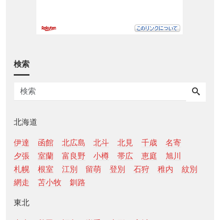
検索
北海道
伊達
函館
北広島
北斗
北見
千歳
名寄
夕張
室蘭
富良野
小樽
帯広
恵庭
旭川
札幌
根室
江別
留萌
登別
石狩
稚内
紋別
網走
苫小牧
釧路
東北