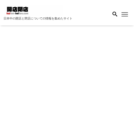
Me
日本中の開店と閉店についての情報を集めたサイト