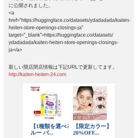
に公開されました。
<a
href=”https://huggingface.co/datasets/ydadadada/kaiten-
heiten-store-openings-closings-ja”
target=”_blank”>https://huggingface.co/datasets/
ydadadada/kaiten-heiten-store-openings-closings-
ja</a>
新しい開店閉店情報は下記URLで更新してます。
http://kaiten-heiten-24.com