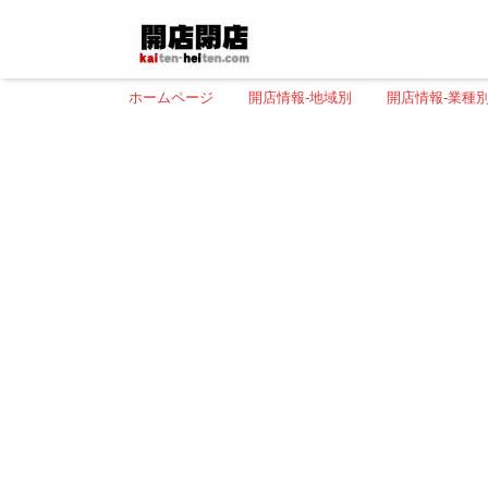
ホームページ
開店情報-地域別
開店情報-業種