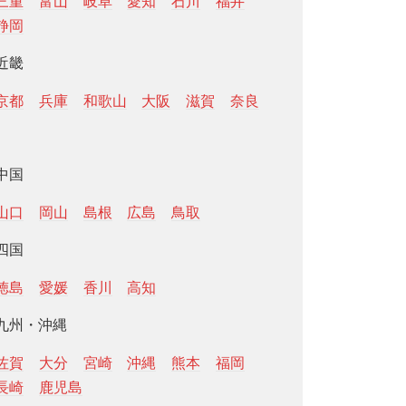
三重
富山
岐阜
愛知
石川
福井
静岡
近畿
京都
兵庫
和歌山
大阪
滋賀
奈良
中国
山口
岡山
島根
広島
鳥取
四国
徳島
愛媛
香川
高知
九州・沖縄
佐賀
大分
宮崎
沖縄
熊本
福岡
長崎
鹿児島