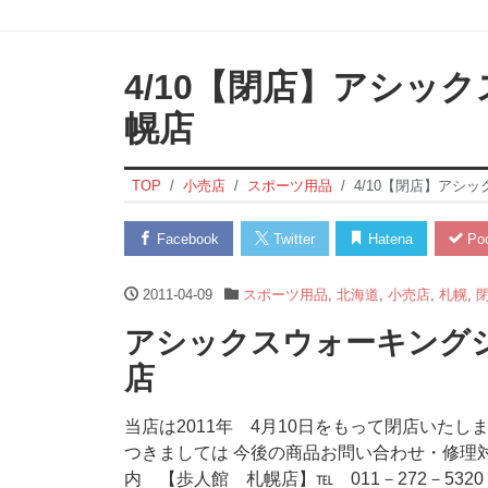
4/10【閉店】アシッ
幌店
TOP
小売店
スポーツ用品
4/10【閉店】アシ
Facebook
Twitter
Hatena
Poc
2011-04-09
スポーツ用品
,
北海道
,
小売店
,
札幌
,
アシックスウォーキングシ
店
当店は2011年 4月10日をもって閉店いたし
つきましては 今後の商品お問い合わせ・修理
内 【歩人館 札幌店】℡ 011－272－5320