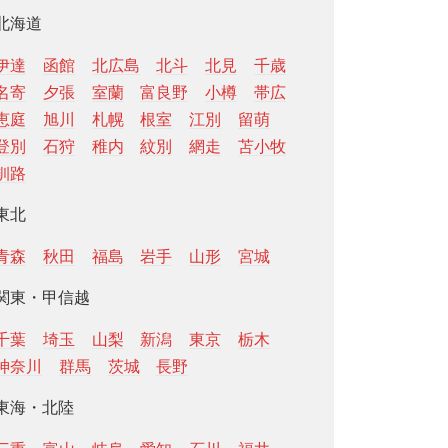
北海道
伊達
函館
北広島
北斗
北見
千歳
名寄
夕張
室蘭
富良野
小樽
帯広
恵庭
旭川
札幌
根室
江別
留萌
登別
石狩
稚内
紋別
網走
苫小牧
釧路
東北
青森
秋田
福島
岩手
山形
宮城
関東・甲信越
千葉
埼玉
山梨
新潟
東京
栃木
神奈川
群馬
茨城
長野
東海・北陸