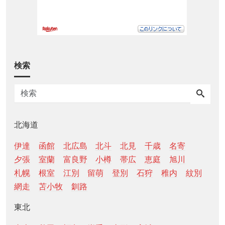
検索
北海道
伊達
函館
北広島
北斗
北見
千歳
名寄
夕張
室蘭
富良野
小樽
帯広
恵庭
旭川
札幌
根室
江別
留萌
登別
石狩
稚内
紋別
網走
苫小牧
釧路
東北