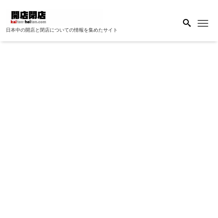
Me
日本中の開店と閉店についての情報を集めたサイト