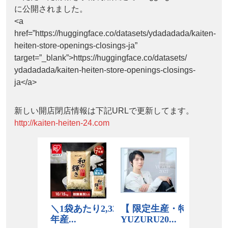
に公開されました。
<a
href=”https://huggingface.co/datasets/ydadadada/kaiten-
heiten-store-openings-closings-ja”
target=”_blank”>https://huggingface.co/datasets/
ydadadada/kaiten-heiten-store-openings-closings-
ja</a>
新しい開店閉店情報は下記URLで更新してます。
http://kaiten-heiten-24.com