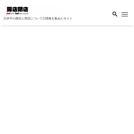
Me
日本中の開店と閉店についての情報を集めたサイト