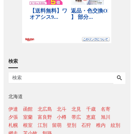
検索
北海道
伊達
函館
北広島
北斗
北見
千歳
名寄
夕張
室蘭
富良野
小樽
帯広
恵庭
旭川
札幌
根室
江別
留萌
登別
石狩
稚内
紋別
網走
苫小牧
釧路