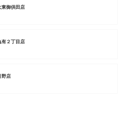
大東御供田店
亀有２丁目店
引野店