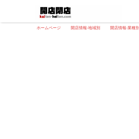
ホームページ
開店情報-地域別
開店情報-業種