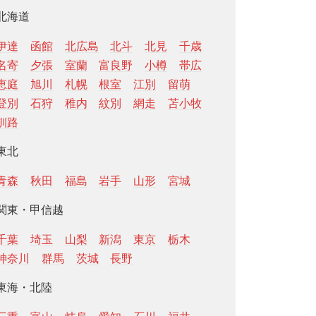
北海道
伊達
函館
北広島
北斗
北見
千歳
名寄
夕張
室蘭
富良野
小樽
帯広
恵庭
旭川
札幌
根室
江別
留萌
登別
石狩
稚内
紋別
網走
苫小牧
釧路
東北
青森
秋田
福島
岩手
山形
宮城
関東・甲信越
千葉
埼玉
山梨
新潟
東京
栃木
神奈川
群馬
茨城
長野
東海・北陸