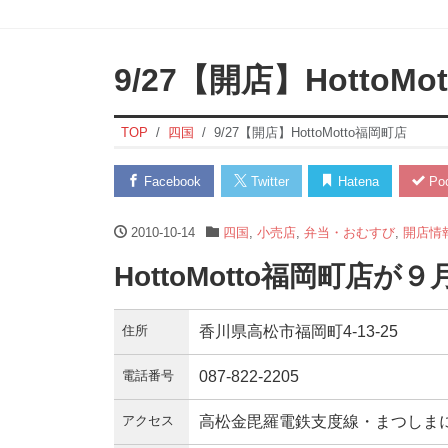
9/27【開店】HottoM
TOP
四国
9/27【開店】HottoMotto福岡町店
Facebook
Twitter
Hatena
Poc
2010-10-14
四国
,
小売店
,
弁当・おむすび
,
開店情
HottoMotto福岡町店
住所
香川県高松市福岡町4-13-25
電話番号
087-822-2205
アクセス
高松金毘羅電鉄支度線・まつしま