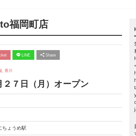
otto福岡町店
ket
LINE
Share
報
,
香川
が９月２７日（月）オープン
にちょうめ駅