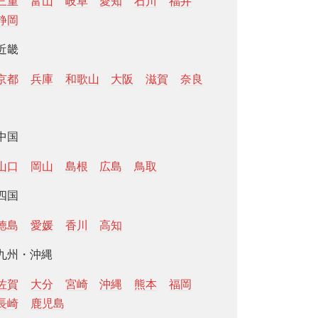
三重
富山
岐阜
愛知
石川
福井
静岡
近畿
京都
兵庫
和歌山
大阪
滋賀
奈良
中国
山口
岡山
島根
広島
鳥取
四国
徳島
愛媛
香川
高知
九州・沖縄
佐賀
大分
宮崎
沖縄
熊本
福岡
長崎
鹿児島