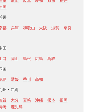
三重
富山
岐阜
愛知
石川
福井
静岡
近畿
京都
兵庫
和歌山
大阪
滋賀
奈良
中国
山口
岡山
島根
広島
鳥取
四国
徳島
愛媛
香川
高知
九州・沖縄
佐賀
大分
宮崎
沖縄
熊本
福岡
長崎
鹿児島