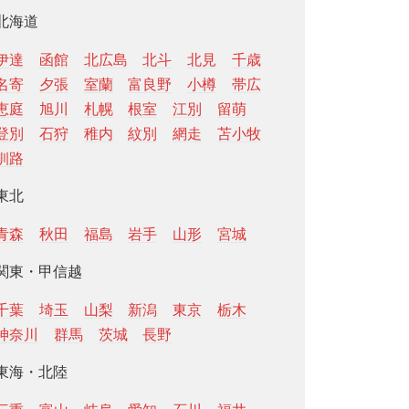
北海道
伊達
函館
北広島
北斗
北見
千歳
名寄
夕張
室蘭
富良野
小樽
帯広
恵庭
旭川
札幌
根室
江別
留萌
登別
石狩
稚内
紋別
網走
苫小牧
釧路
東北
青森
秋田
福島
岩手
山形
宮城
関東・甲信越
千葉
埼玉
山梨
新潟
東京
栃木
神奈川
群馬
茨城
長野
東海・北陸