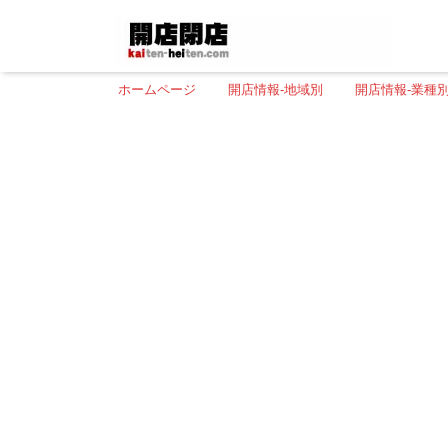
ホームページ
開店情報-地域別
開店情報-業種