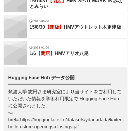
15/10/31
【閉店】
HMV SPOT MARK IS みな
とみらい
2015-08-30
15/8/30
【閉店】
HMVアウトレット木更津店
2013-01-06
1/6
【閉店】
HMVアリオ八尾
Hugging Face Hub データ公開
筑波大学 志田さま研究室により当サイトをご利用して
いただいた情報を学術利用限定で Hugging Face Hub
に公開されました。
<a
href=”https://huggingface.co/datasets/ydadadada/kaiten-
heiten-store-openings-closings-ja”