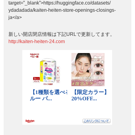
target=”_blank”>https://huggingface.co/datasets/
ydadadada/kaiten-heiten-store-openings-closings-
ja</a>
新しい開店閉店情報は下記URLで更新してます。
http://kaiten-heiten-24.com