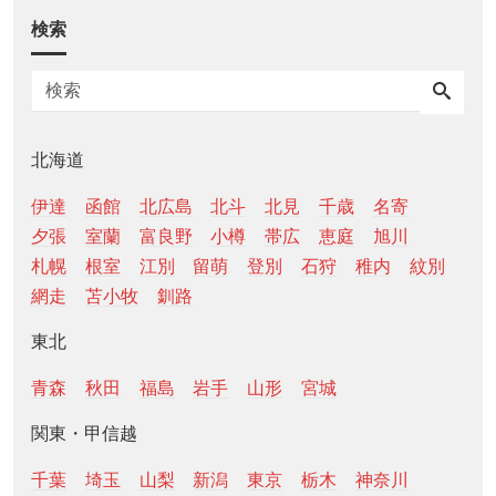
検索
北海道
伊達
函館
北広島
北斗
北見
千歳
名寄
夕張
室蘭
富良野
小樽
帯広
恵庭
旭川
札幌
根室
江別
留萌
登別
石狩
稚内
紋別
網走
苫小牧
釧路
東北
青森
秋田
福島
岩手
山形
宮城
関東・甲信越
千葉
埼玉
山梨
新潟
東京
栃木
神奈川