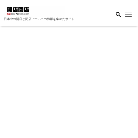
Me
日本中の開店と閉店についての情報を集めたサイト