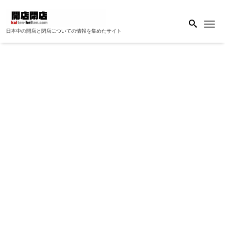
Me
日本中の開店と閉店についての情報を集めたサイト