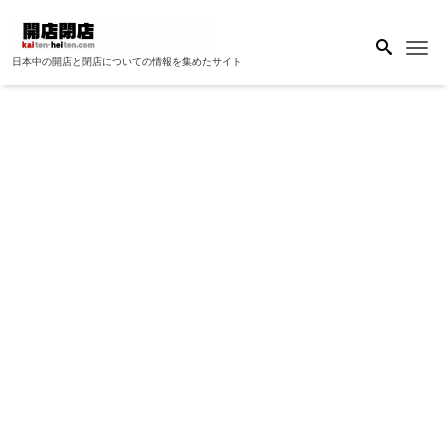
Me
日本中の開店と閉店についての情報を集めたサイト