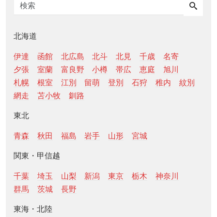
北海道
伊達
函館
北広島
北斗
北見
千歳
名寄
夕張
室蘭
富良野
小樽
帯広
恵庭
旭川
札幌
根室
江別
留萌
登別
石狩
稚内
紋別
網走
苫小牧
釧路
東北
青森
秋田
福島
岩手
山形
宮城
関東・甲信越
千葉
埼玉
山梨
新潟
東京
栃木
神奈川
群馬
茨城
長野
東海・北陸