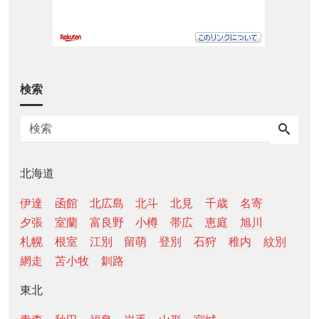
検索
北海道
伊達
函館
北広島
北斗
北見
千歳
名寄
夕張
室蘭
富良野
小樽
帯広
恵庭
旭川
札幌
根室
江別
留萌
登別
石狩
稚内
紋別
網走
苫小牧
釧路
東北