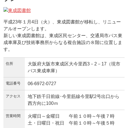
平成23年１月4日（火）、東成図書館が移転し、リニュー
アルオープンします。
新しい東成図書館は、東成区民センター、交通局市バス東
成車庫及び技術事務所からなる複合施設の８階に位置しま
す。
住所
大阪府大阪市東成区大今里西3－2－17（現市
バス東成車庫）
電話番号
06-6972-0727
アクセス
地下鉄千日前線･今里筋線今里駅2号出口から
西方向に100ｍ
営業時間
火曜日～金曜日 午前１０時～午後７時
土・日曜日・祝日 午前１０時～午後５時