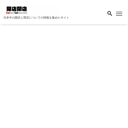
Me
日本中の開店と閉店についての情報を集めたサイト