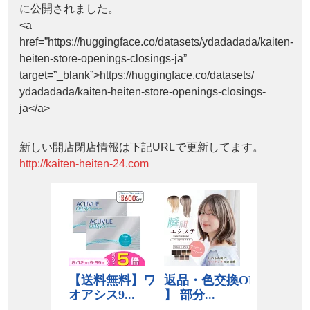
に公開されました。
<a
href=”https://huggingface.co/datasets/ydadadada/kaiten-
heiten-store-openings-closings-ja”
target=”_blank”>https://huggingface.co/datasets/
ydadadada/kaiten-heiten-store-openings-closings-
ja</a>
新しい開店閉店情報は下記URLで更新してます。
http://kaiten-heiten-24.com