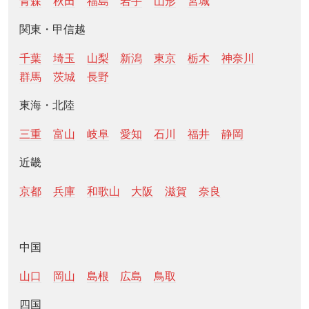
青森
秋田
福島
岩手
山形
宮城
関東・甲信越
千葉
埼玉
山梨
新潟
東京
栃木
神奈川
群馬
茨城
長野
東海・北陸
三重
富山
岐阜
愛知
石川
福井
静岡
近畿
京都
兵庫
和歌山
大阪
滋賀
奈良
中国
山口
岡山
島根
広島
鳥取
四国