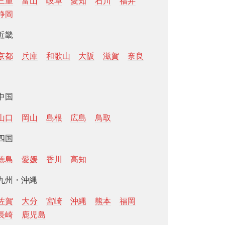
三重
富山
岐阜
愛知
石川
福井
静岡
近畿
京都
兵庫
和歌山
大阪
滋賀
奈良
中国
山口
岡山
島根
広島
鳥取
四国
徳島
愛媛
香川
高知
九州・沖縄
佐賀
大分
宮崎
沖縄
熊本
福岡
長崎
鹿児島