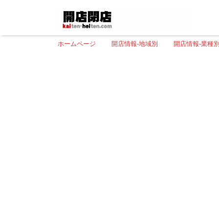
ホームページ
開店情報-地域別
開店情報-業種