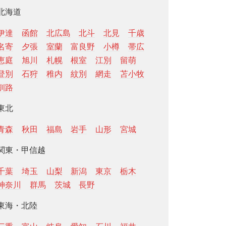
北海道
伊達
函館
北広島
北斗
北見
千歳
名寄
夕張
室蘭
富良野
小樽
帯広
恵庭
旭川
札幌
根室
江別
留萌
登別
石狩
稚内
紋別
網走
苫小牧
釧路
東北
青森
秋田
福島
岩手
山形
宮城
関東・甲信越
千葉
埼玉
山梨
新潟
東京
栃木
神奈川
群馬
茨城
長野
東海・北陸