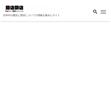
Me
日本中の開店と閉店についての情報を集めたサイト