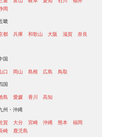
三重
富山
岐阜
愛知
石川
福井
静岡
近畿
京都
兵庫
和歌山
大阪
滋賀
奈良
中国
山口
岡山
島根
広島
鳥取
四国
徳島
愛媛
香川
高知
九州・沖縄
佐賀
大分
宮崎
沖縄
熊本
福岡
長崎
鹿児島