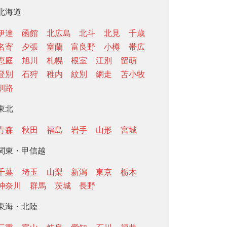
北海道
伊達
函館
北広島
北斗
北見
千歳
名寄
夕張
室蘭
富良野
小樽
帯広
恵庭
旭川
札幌
根室
江別
留萌
登別
石狩
稚内
紋別
網走
苫小牧
釧路
東北
青森
秋田
福島
岩手
山形
宮城
関東・甲信越
千葉
埼玉
山梨
新潟
東京
栃木
神奈川
群馬
茨城
長野
東海・北陸