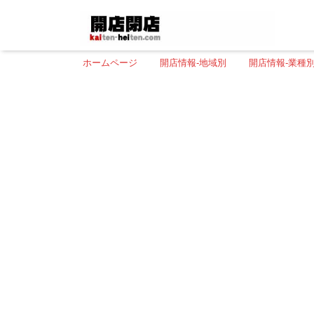
ホームページ
開店情報-地域別
開店情報-業種