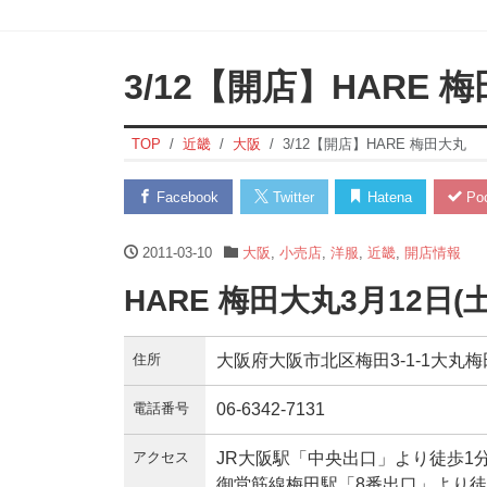
3/12【開店】HARE 
TOP
近畿
大阪
3/12【開店】HARE 梅田大丸
Facebook
Twitter
Hatena
Poc
2011-03-10
大阪
,
小売店
,
洋服
,
近畿
,
開店情報
HARE 梅田大丸3月12日(
住所
大阪府大阪市北区梅田3-1-1大丸梅
電話番号
06-6342-7131
アクセス
JR大阪駅「中央出口」より徒歩1分
御堂筋線梅田駅「8番出口」より徒