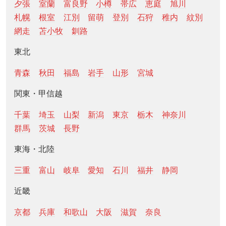
夕張
室蘭
富良野
小樽
帯広
恵庭
旭川
札幌
根室
江別
留萌
登別
石狩
稚内
紋別
網走
苫小牧
釧路
東北
青森
秋田
福島
岩手
山形
宮城
関東・甲信越
千葉
埼玉
山梨
新潟
東京
栃木
神奈川
群馬
茨城
長野
東海・北陸
三重
富山
岐阜
愛知
石川
福井
静岡
近畿
京都
兵庫
和歌山
大阪
滋賀
奈良