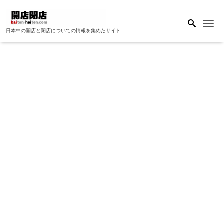
Me
日本中の開店と閉店についての情報を集めたサイト