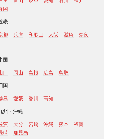
三重
富山
岐阜
愛知
石川
福井
静岡
近畿
京都
兵庫
和歌山
大阪
滋賀
奈良
中国
山口
岡山
島根
広島
鳥取
四国
徳島
愛媛
香川
高知
九州・沖縄
佐賀
大分
宮崎
沖縄
熊本
福岡
長崎
鹿児島