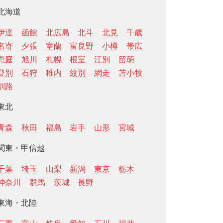
北海道
伊達
函館
北広島
北斗
北見
千歳
名寄
夕張
室蘭
富良野
小樽
帯広
恵庭
旭川
札幌
根室
江別
留萌
登別
石狩
稚内
紋別
網走
苫小牧
釧路
東北
青森
秋田
福島
岩手
山形
宮城
関東・甲信越
千葉
埼玉
山梨
新潟
東京
栃木
神奈川
群馬
茨城
長野
東海・北陸