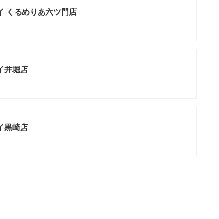
イ くるめりあ六ツ門店
イ井堀店
イ黒崎店