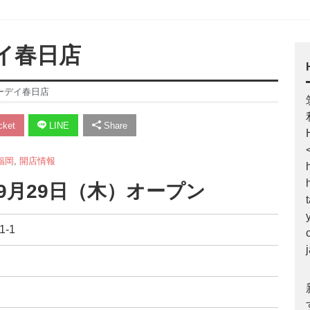
デイ春日店
ローデイ春日店
ket
LINE
Share
福岡
,
開店情報
年9月29日（木）オープン
-1