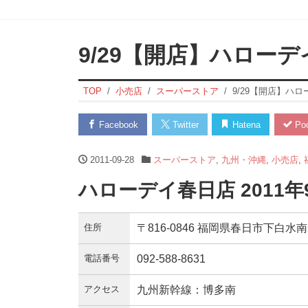
9/29【開店】ハロー
TOP
小売店
スーパーストア
9/29【開店】ハ
Facebook
Twitter
Hatena
Poc
2011-09-28
スーパーストア
,
九州・沖縄
,
小売店
,
ハローデイ春日店 2011
住所
〒816-0846 福岡県春日市下白水南1
電話番号
092-588-8631
アクセス
九州新幹線：博多南