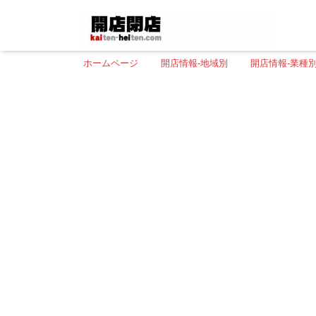
ホームページ
開店情報-地域別
開店情報-業種