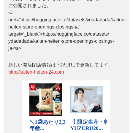
に公開されました。
<a
href=”https://huggingface.co/datasets/ydadadada/kaiten-
heiten-store-openings-closings-ja”
target=”_blank”>https://huggingface.co/datasets/
ydadadada/kaiten-heiten-store-openings-closings-
ja</a>
新しい開店閉店情報は下記URLで更新してます。
http://kaiten-heiten-24.com