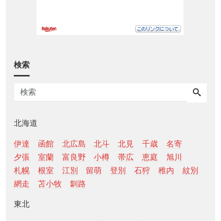
検索
北海道
伊達
函館
北広島
北斗
北見
千歳
名寄
夕張
室蘭
富良野
小樽
帯広
恵庭
旭川
札幌
根室
江別
留萌
登別
石狩
稚内
紋別
網走
苫小牧
釧路
東北