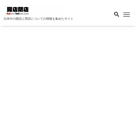
Me
日本中の開店と閉店についての情報を集めたサイト