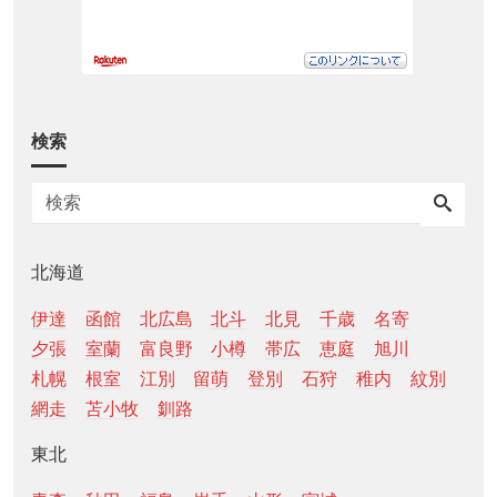
検索
北海道
伊達
函館
北広島
北斗
北見
千歳
名寄
夕張
室蘭
富良野
小樽
帯広
恵庭
旭川
札幌
根室
江別
留萌
登別
石狩
稚内
紋別
網走
苫小牧
釧路
東北