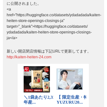
に公開されました。
<a
href=”https://huggingface.co/datasets/ydadadada/kaiten-
heiten-store-openings-closings-ja”
target=”_blank”>https://huggingface.co/datasets/
ydadadada/kaiten-heiten-store-openings-closings-
ja</a>
新しい開店閉店情報は下記URLで更新してます。
http://kaiten-heiten-24.com