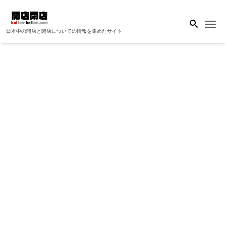
Me
日本中の開店と閉店についての情報を集めたサイト