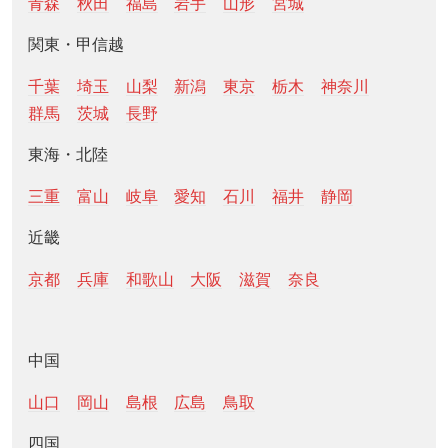
青森
秋田
福島
岩手
山形
宮城
関東・甲信越
千葉
埼玉
山梨
新潟
東京
栃木
神奈川
群馬
茨城
長野
東海・北陸
三重
富山
岐阜
愛知
石川
福井
静岡
近畿
京都
兵庫
和歌山
大阪
滋賀
奈良
中国
山口
岡山
島根
広島
鳥取
四国