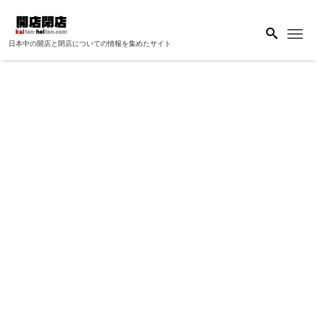
Me
日本中の開店と閉店についての情報を集めたサイト