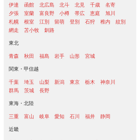
伊達
函館
北広島
北斗
北見
千歳
名寄
夕張
室蘭
富良野
小樽
帯広
恵庭
旭川
札幌
根室
江別
留萌
登別
石狩
稚内
紋別
網走
苫小牧
釧路
東北
青森
秋田
福島
岩手
山形
宮城
関東・甲信越
千葉
埼玉
山梨
新潟
東京
栃木
神奈川
群馬
茨城
長野
東海・北陸
三重
富山
岐阜
愛知
石川
福井
静岡
近畿