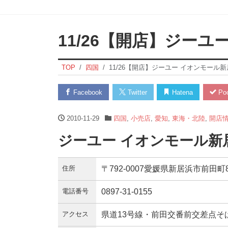
11/26【開店】ジー
TOP
四国
11/26【開店】ジーユー イオンモール
Facebook
Twitter
Hatena
Poc
2010-11-29
四国
,
小売店
,
愛知
,
東海・北陸
,
開店
ジーユー イオンモール新
住所
〒792-0007愛媛県新居浜市前田
電話番号
0897-31-0155
アクセス
県道13号線・前田交番前交差点そ