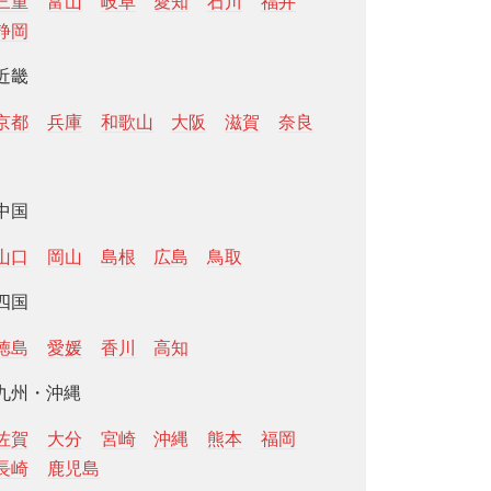
三重
富山
岐阜
愛知
石川
福井
静岡
近畿
京都
兵庫
和歌山
大阪
滋賀
奈良
中国
山口
岡山
島根
広島
鳥取
四国
徳島
愛媛
香川
高知
九州・沖縄
佐賀
大分
宮崎
沖縄
熊本
福岡
長崎
鹿児島