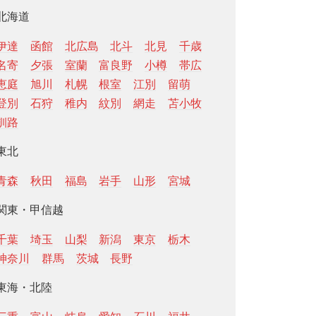
北海道
伊達
函館
北広島
北斗
北見
千歳
名寄
夕張
室蘭
富良野
小樽
帯広
恵庭
旭川
札幌
根室
江別
留萌
登別
石狩
稚内
紋別
網走
苫小牧
釧路
東北
青森
秋田
福島
岩手
山形
宮城
関東・甲信越
千葉
埼玉
山梨
新潟
東京
栃木
神奈川
群馬
茨城
長野
東海・北陸