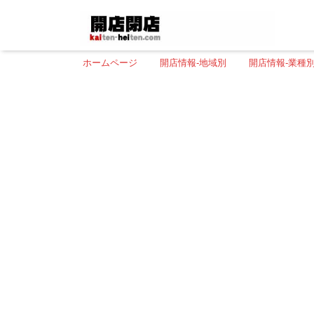
ホームページ
開店情報-地域別
開店情報-業種