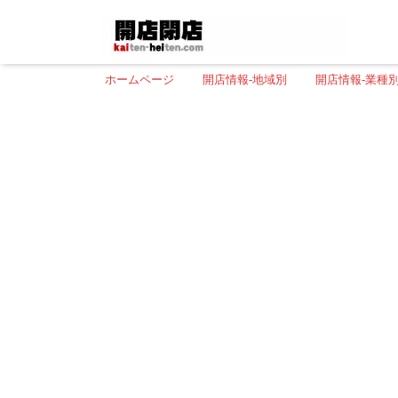
ホームページ
開店情報-地域別
開店情報-業種