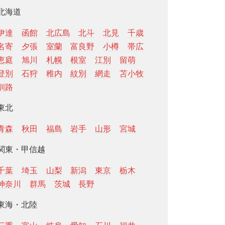
北海道
伊達
函館
北広島
北斗
北見
千歳
名寄
夕張
室蘭
富良野
小樽
帯広
恵庭
旭川
札幌
根室
江別
留萌
登別
石狩
稚内
紋別
網走
苫小牧
釧路
東北
青森
秋田
福島
岩手
山形
宮城
関東・甲信越
千葉
埼玉
山梨
新潟
東京
栃木
神奈川
群馬
茨城
長野
東海・北陸