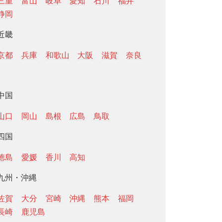
三重
富山
岐阜
愛知
石川
福井
静岡
近畿
京都
兵庫
和歌山
大阪
滋賀
奈良
中国
山口
岡山
島根
広島
鳥取
四国
徳島
愛媛
香川
高知
九州・沖縄
佐賀
大分
宮崎
沖縄
熊本
福岡
長崎
鹿児島