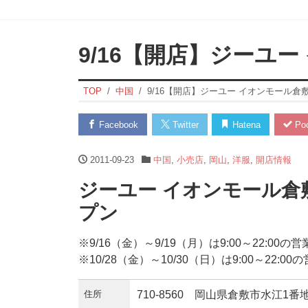
9/16【開店】ジーユ
TOP
中国
9/16【開店】ジーユー イオンモール倉
Facebook
Twitter
Hatena
Poc
2011-09-23
中国
,
小売店
,
岡山
,
洋服
,
開店情報
ジーユー イオンモール倉敷
プン
※9/16（金）～9/19（月）は9:00～22:00
※10/28（金）～10/30（日）は9:00～22:
住所
710-8560 岡山県倉敷市水江1番