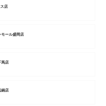
アス店
ンモール盛岡店
下馬店
真鍋店