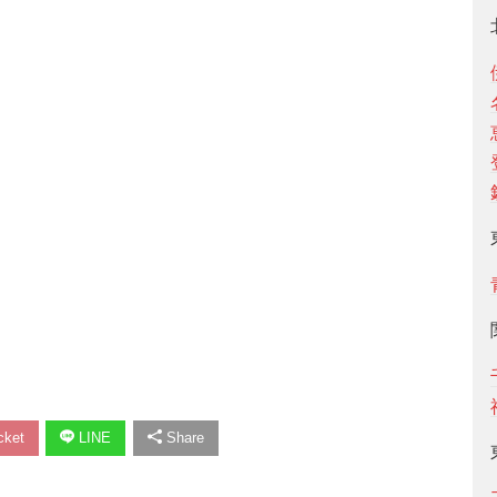
ket
LINE
Share