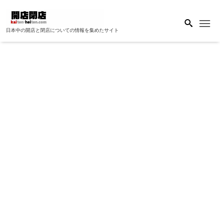
Me
日本中の開店と閉店についての情報を集めたサイト