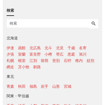
検索
北海道
伊達
函館
北広島
北斗
北見
千歳
名寄
夕張
室蘭
富良野
小樽
帯広
恵庭
旭川
札幌
根室
江別
留萌
登別
石狩
稚内
紋別
網走
苫小牧
釧路
東北
青森
秋田
福島
岩手
山形
宮城
関東・甲信越