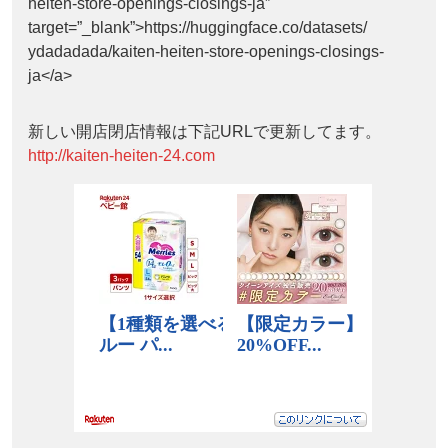
heiten-store-openings-closings-ja”
target=”_blank”>https://huggingface.co/datasets/
ydadadada/kaiten-heiten-store-openings-closings-
ja</a>
新しい開店閉店情報は下記URLで更新してます。
http://kaiten-heiten-24.com