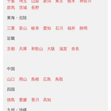
千葉
埼玉
山梨
新潟
東京
栃木
神奈川
群馬
茨城
長野
東海・北陸
三重
富山
岐阜
愛知
石川
福井
静岡
近畿
京都
兵庫
和歌山
大阪
滋賀
奈良
中国
山口
岡山
島根
広島
鳥取
四国
徳島
愛媛
香川
高知
九州・沖縄