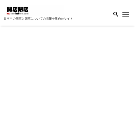
Me
日本中の開店と閉店についての情報を集めたサイト