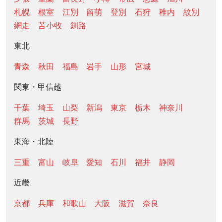
札幌
根室
江別
留萌
登別
石狩
稚内
紋別
網走
苫小牧
釧路
東北
青森
秋田
福島
岩手
山形
宮城
関東・甲信越
千葉
埼玉
山梨
新潟
東京
栃木
神奈川
群馬
茨城
長野
東海・北陸
三重
富山
岐阜
愛知
石川
福井
静岡
近畿
京都
兵庫
和歌山
大阪
滋賀
奈良