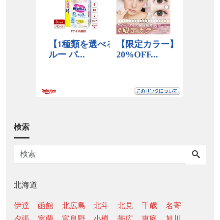
検索
北海道
伊達
函館
北広島
北斗
北見
千歳
名寄
夕張
室蘭
富良野
小樽
帯広
恵庭
旭川