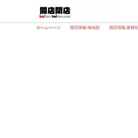
ホームページ
開店情報-地域別
開店情報-業種