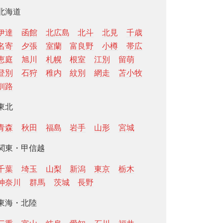
北海道
伊達
函館
北広島
北斗
北見
千歳
名寄
夕張
室蘭
富良野
小樽
帯広
恵庭
旭川
札幌
根室
江別
留萌
登別
石狩
稚内
紋別
網走
苫小牧
釧路
東北
青森
秋田
福島
岩手
山形
宮城
関東・甲信越
千葉
埼玉
山梨
新潟
東京
栃木
神奈川
群馬
茨城
長野
東海・北陸