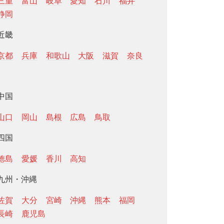
三重
富山
岐阜
愛知
石川
福井
静岡
近畿
京都
兵庫
和歌山
大阪
滋賀
奈良
中国
山口
岡山
島根
広島
鳥取
四国
徳島
愛媛
香川
高知
九州・沖縄
佐賀
大分
宮崎
沖縄
熊本
福岡
長崎
鹿児島