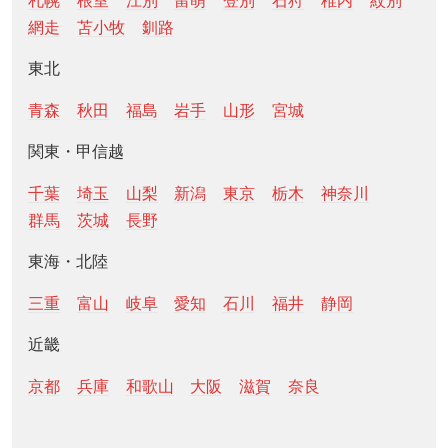
札幌
根室
江別
留萌
登別
石狩
稚内
紋別
網走
苫小牧
釧路
東北
青森
秋田
福島
岩手
山形
宮城
関東・甲信越
千葉
埼玉
山梨
新潟
東京
栃木
神奈川
群馬
茨城
長野
東海・北陸
三重
富山
岐阜
愛知
石川
福井
静岡
近畿
京都
兵庫
和歌山
大阪
滋賀
奈良