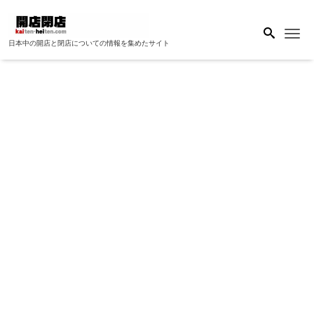
Me
日本中の開店と閉店についての情報を集めたサイト