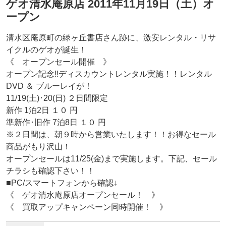
ゲオ清水庵原店 2011年11月19日（土）オ
ープン
清水区庵原町の緑ヶ丘書店さん跡に、激安レンタル・リサ
イクルのゲオが誕生！
《 オープンセール開催 》
オープン記念!!ディスカウントレンタル実施！！レンタル
DVD ＆ ブルーレイが！
11/19(土)･20(日) ２日間限定
新作 1泊2日 １０ 円
準新作･旧作 7泊8日 １０ 円
※２日間は、朝９時から営業いたします！！お得なセール
商品がもり沢山！
オープンセールは11/25(金)まで実施します。下記、セール
チラシも確認下さい！！
■PC/スマートフォンから確認↓
《 ゲオ清水庵原店オープンセール！ 》
《 買取アップキャンペーン同時開催！ 》