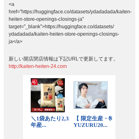
<a
href=”https://huggingface.co/datasets/ydadadada/kaiten-
heiten-store-openings-closings-ja”
target=”_blank”>https://huggingface.co/datasets/
ydadadada/kaiten-heiten-store-openings-closings-
ja</a>
新しい開店閉店情報は下記URLで更新してます。
http://kaiten-heiten-24.com