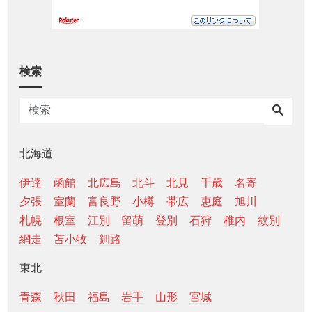
検索
北海道
伊達
函館
北広島
北斗
北見
千歳
名寄
夕張
室蘭
富良野
小樽
帯広
恵庭
旭川
札幌
根室
江別
留萌
登別
石狩
稚内
紋別
網走
苫小牧
釧路
東北
青森
秋田
福島
岩手
山形
宮城