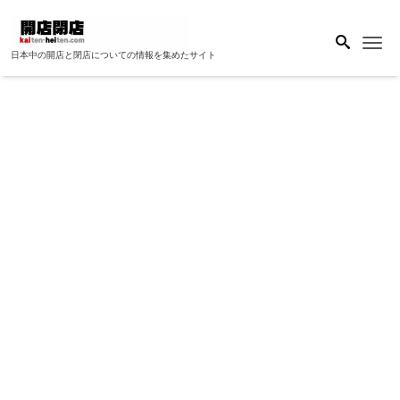
Me
日本中の開店と閉店についての情報を集めたサイト