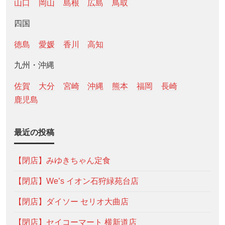
山口
岡山
島根
広島
鳥取
四国
徳島
愛媛
香川
高知
九州・沖縄
佐賀
大分
宮崎
沖縄
熊本
福岡
長崎
鹿児島
最近の投稿
【閉店】みゆきちゃん定食
【閉店】We’s イオン石狩緑苑台店
【閉店】ダイソー セリオ大曲店
【閉店】セイコーマート 横新道店