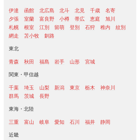
伊達
函館
北広島
北斗
北見
千歳
名寄
夕張
室蘭
富良野
小樽
帯広
恵庭
旭川
札幌
根室
江別
留萌
登別
石狩
稚内
紋別
網走
苫小牧
釧路
東北
青森
秋田
福島
岩手
山形
宮城
関東・甲信越
千葉
埼玉
山梨
新潟
東京
栃木
神奈川
群馬
茨城
長野
東海・北陸
三重
富山
岐阜
愛知
石川
福井
静岡
近畿