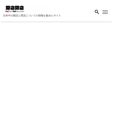
Me
日本中の開店と閉店についての情報を集めたサイト