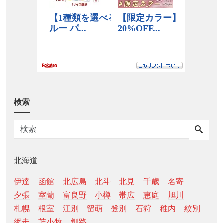
検索
北海道
伊達
函館
北広島
北斗
北見
千歳
名寄
夕張
室蘭
富良野
小樽
帯広
恵庭
旭川
札幌
根室
江別
留萌
登別
石狩
稚内
紋別
網走
苫小牧
釧路