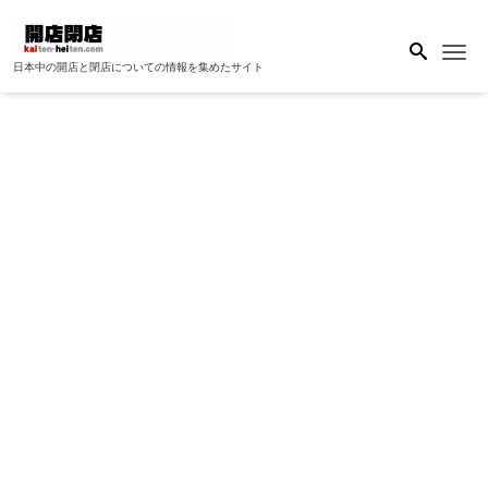
Me
日本中の開店と閉店についての情報を集めたサイト