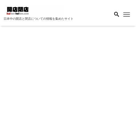
Me
日本中の開店と閉店についての情報を集めたサイト