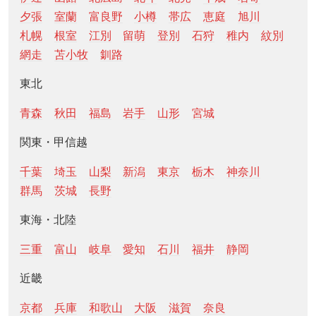
夕張
室蘭
富良野
小樽
帯広
恵庭
旭川
札幌
根室
江別
留萌
登別
石狩
稚内
紋別
網走
苫小牧
釧路
東北
青森
秋田
福島
岩手
山形
宮城
関東・甲信越
千葉
埼玉
山梨
新潟
東京
栃木
神奈川
群馬
茨城
長野
東海・北陸
三重
富山
岐阜
愛知
石川
福井
静岡
近畿
京都
兵庫
和歌山
大阪
滋賀
奈良