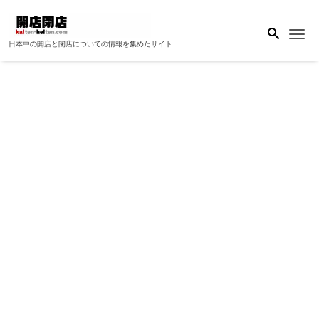
Me
日本中の開店と閉店についての情報を集めたサイト