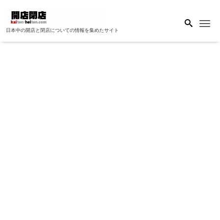
Me
日本中の開店と閉店についての情報を集めたサイト