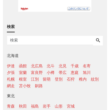
検索
北海道
伊達
函館
北広島
北斗
北見
千歳
名寄
夕張
室蘭
富良野
小樽
帯広
恵庭
旭川
札幌
根室
江別
留萌
登別
石狩
稚内
紋別
網走
苫小牧
釧路
東北
青森
秋田
福島
岩手
山形
宮城