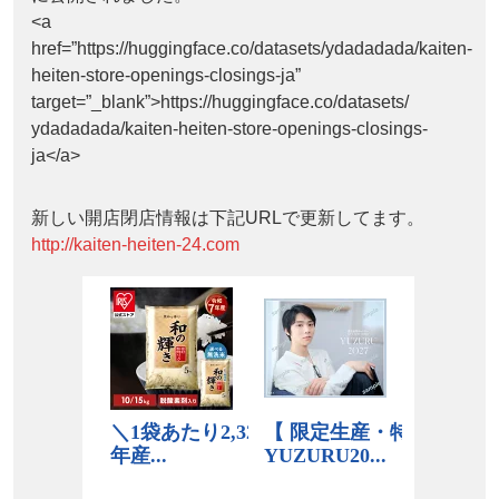
<a
href=”https://huggingface.co/datasets/ydadadada/kaiten-
heiten-store-openings-closings-ja”
target=”_blank”>https://huggingface.co/datasets/
ydadadada/kaiten-heiten-store-openings-closings-
ja</a>
新しい開店閉店情報は下記URLで更新してます。
http://kaiten-heiten-24.com