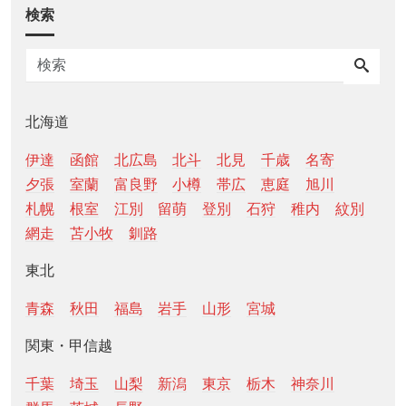
検索
北海道
伊達
函館
北広島
北斗
北見
千歳
名寄
夕張
室蘭
富良野
小樽
帯広
恵庭
旭川
札幌
根室
江別
留萌
登別
石狩
稚内
紋別
網走
苫小牧
釧路
東北
青森
秋田
福島
岩手
山形
宮城
関東・甲信越
千葉
埼玉
山梨
新潟
東京
栃木
神奈川