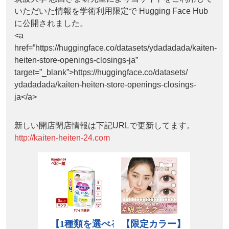
いただいた情報を学術利用限定で Hugging Face Hub
に公開されました。
<a
href=”https://huggingface.co/datasets/ydadadada/kaiten-
heiten-store-openings-closings-ja”
target=”_blank”>https://huggingface.co/datasets/
ydadadada/kaiten-heiten-store-openings-closings-
ja</a>
新しい開店閉店情報は下記URLで更新してます。
http://kaiten-heiten-24.com