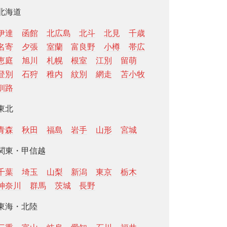
北海道
伊達
函館
北広島
北斗
北見
千歳
名寄
夕張
室蘭
富良野
小樽
帯広
恵庭
旭川
札幌
根室
江別
留萌
登別
石狩
稚内
紋別
網走
苫小牧
釧路
東北
青森
秋田
福島
岩手
山形
宮城
関東・甲信越
千葉
埼玉
山梨
新潟
東京
栃木
神奈川
群馬
茨城
長野
東海・北陸