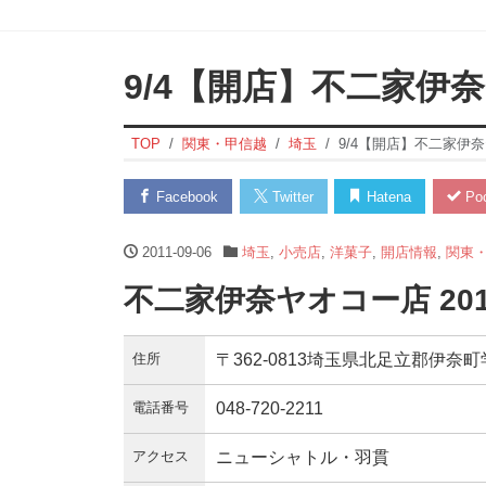
9/4【開店】不二家伊
TOP
関東・甲信越
埼玉
9/4【開店】不二家伊
Facebook
Twitter
Hatena
Poc
2011-09-06
埼玉
,
小売店
,
洋菓子
,
開店情報
,
関東
不二家伊奈ヤオコー店 20
住所
〒362-0813埼玉県北足立郡伊奈町学園
電話番号
048-720-2211
アクセス
ニューシャトル・羽貫