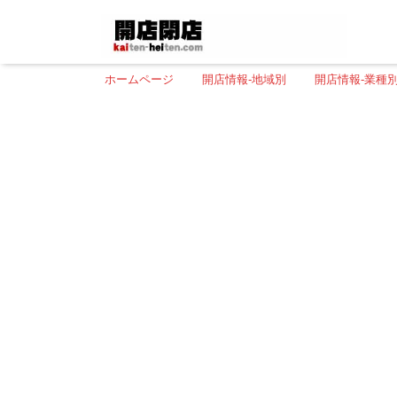
ホームページ
開店情報-地域別
開店情報-業種