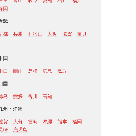
三重
富山
岐阜
愛知
石川
福井
静岡
近畿
京都
兵庫
和歌山
大阪
滋賀
奈良
中国
山口
岡山
島根
広島
鳥取
四国
徳島
愛媛
香川
高知
九州・沖縄
佐賀
大分
宮崎
沖縄
熊本
福岡
長崎
鹿児島