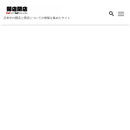
Me
日本中の開店と閉店についての情報を集めたサイト