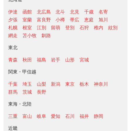
伊達
函館
北広島
北斗
北見
千歳
名寄
夕張
室蘭
富良野
小樽
帯広
恵庭
旭川
札幌
根室
江別
留萌
登別
石狩
稚内
紋別
網走
苫小牧
釧路
東北
青森
秋田
福島
岩手
山形
宮城
関東・甲信越
千葉
埼玉
山梨
新潟
東京
栃木
神奈川
群馬
茨城
長野
東海・北陸
三重
富山
岐阜
愛知
石川
福井
静岡
近畿