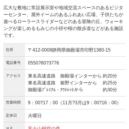
広大な敷地に常設展示室や地域交流スペースのあるビジタ
ーセンター、屋外ドームのあるふれあい広場、子供たちが
遊べるローラースライダーなどのある冒険の丘、ウォーキ
ングが楽しめるもみじの小径や桜の散歩道などがある施設
です。
住所
〒412-0008静岡県御殿場市印野1380-15
電話番号
0550?80?3776
アクセス
東名高速道路 御殿場インターから 約20分
東名高速道路 裾野インターから 約25分
御殿場ﾌﾟﾚﾐｱﾑ・ｱｳﾄﾚｯﾄから 約30分
営業時間
9：00?17：00（11月?3月は9：00?16：00）
定休日
火曜日
ＨＰ
富士山樹空の森