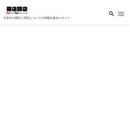
Me
日本中の開店と閉店についての情報を集めたサイト