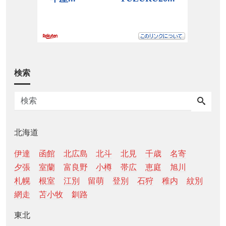
検索
北海道
伊達
函館
北広島
北斗
北見
千歳
名寄
夕張
室蘭
富良野
小樽
帯広
恵庭
旭川
札幌
根室
江別
留萌
登別
石狩
稚内
紋別
網走
苫小牧
釧路
東北