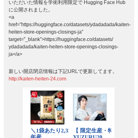
いただいた情報を学術利用限定で Hugging Face Hub
に公開されました。
<a
href=”https://huggingface.co/datasets/ydadadada/kaiten-
heiten-store-openings-closings-ja”
target=”_blank”>https://huggingface.co/datasets/
ydadadada/kaiten-heiten-store-openings-closings-
ja</a>
新しい開店閉店情報は下記URLで更新してます。
http://kaiten-heiten-24.com