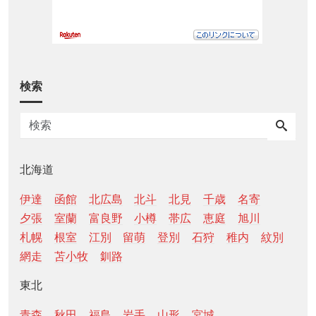
検索
北海道
伊達
函館
北広島
北斗
北見
千歳
名寄
夕張
室蘭
富良野
小樽
帯広
恵庭
旭川
札幌
根室
江別
留萌
登別
石狩
稚内
紋別
網走
苫小牧
釧路
東北
青森
秋田
福島
岩手
山形
宮城