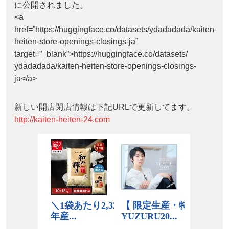
に公開されました。
<a
href=”https://huggingface.co/datasets/ydadadada/kaiten-
heiten-store-openings-closings-ja”
target=”_blank”>https://huggingface.co/datasets/
ydadadada/kaiten-heiten-store-openings-closings-
ja</a>
新しい開店閉店情報は下記URLで更新してます。
http://kaiten-heiten-24.com