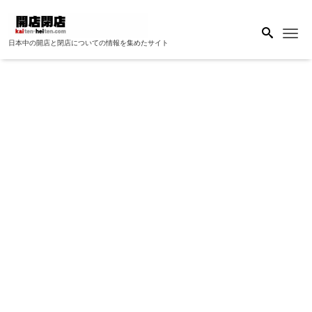
Me
日本中の開店と閉店についての情報を集めたサイト