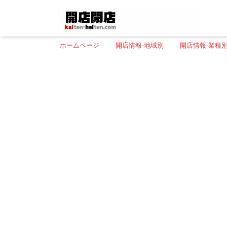
ホームページ
開店情報-地域別
開店情報-業種