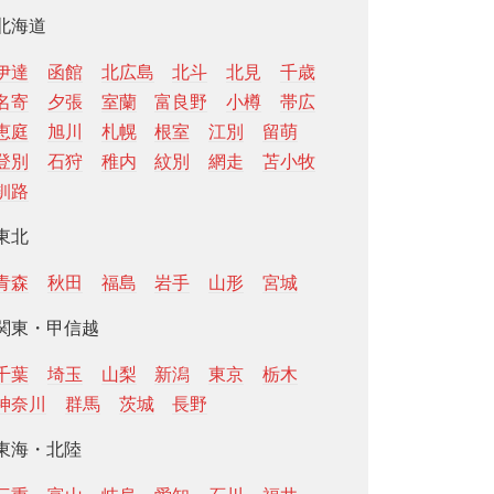
北海道
伊達
函館
北広島
北斗
北見
千歳
名寄
夕張
室蘭
富良野
小樽
帯広
恵庭
旭川
札幌
根室
江別
留萌
登別
石狩
稚内
紋別
網走
苫小牧
釧路
東北
青森
秋田
福島
岩手
山形
宮城
関東・甲信越
千葉
埼玉
山梨
新潟
東京
栃木
神奈川
群馬
茨城
長野
東海・北陸