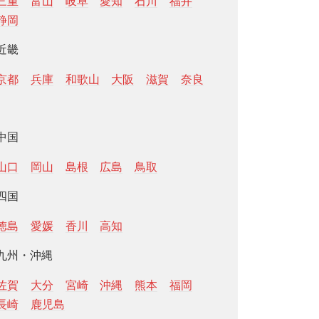
三重
富山
岐阜
愛知
石川
福井
静岡
近畿
京都
兵庫
和歌山
大阪
滋賀
奈良
中国
山口
岡山
島根
広島
鳥取
四国
徳島
愛媛
香川
高知
九州・沖縄
佐賀
大分
宮崎
沖縄
熊本
福岡
長崎
鹿児島