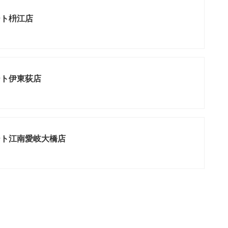
ート枡江店
ート伊東荻店
ート江南愛岐大橋店