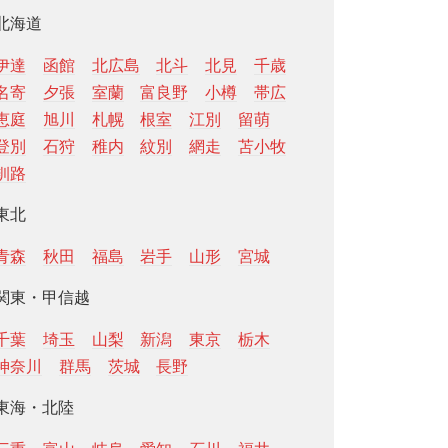
北海道
伊達
函館
北広島
北斗
北見
千歳
名寄
夕張
室蘭
富良野
小樽
帯広
恵庭
旭川
札幌
根室
江別
留萌
登別
石狩
稚内
紋別
網走
苫小牧
釧路
東北
青森
秋田
福島
岩手
山形
宮城
関東・甲信越
千葉
埼玉
山梨
新潟
東京
栃木
神奈川
群馬
茨城
長野
東海・北陸