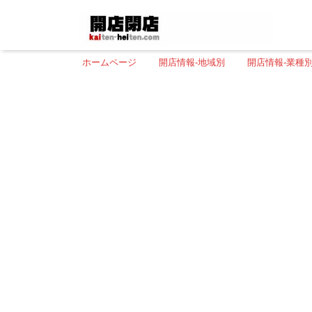
ホームページ
開店情報-地域別
開店情報-業種